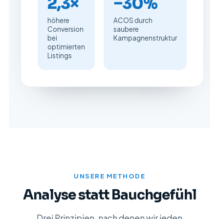
2,3×
−30%
höhere
ACOS durch
Conversion
saubere
bei
Kampagnenstruktur
optimierten
Listings
UNSERE METHODE
Analyse statt Bauchgefühl
Drei Prinzipien, nach denen wir jeden