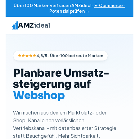
Über 100 Marken vertrauen AMZideal ·
E-Commerce-
Potenzial prüfen →
AMZ
ideal
★★★★★
4,8/5 · Über 100 betreute Marken
Planbare Umsatz­
steigerung auf
Webshop
Wir machen aus deinem Marktplatz- oder
Shop-Kanal einen verlässlichen
Vertriebskanal – mit datenbasierter Strategie
statt Bauchgefühl. Mehr Sichtbarkeit,