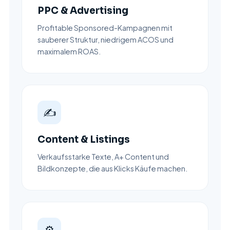
PPC & Advertising
Profitable Sponsored-Kampagnen mit
sauberer Struktur, niedrigem ACOS und
maximalem ROAS.
✍️
Content & Listings
Verkaufsstarke Texte, A+ Content und
Bildkonzepte, die aus Klicks Käufe machen.
⚙️