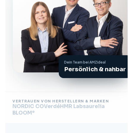
Dein Team bei AMZideal
Persönlich & nahbar
VERTRAUEN VON HERSTELLERN & MARKEN
NORDIC CO
Verdé
HMR Labs
aurelia
BLOOM°