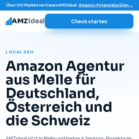
Über 100 Marken vertrauen AMZideal ·
Amazon-Potenzial prüfen →
AMZ
ideal
Check starten
LOCAL SEO
Amazon Agentur
aus Melle für
Deutschland,
Österreich und
die Schweiz
AMZideal sitzt in Melle und betreut Amazon-Projekte im